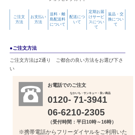
定期お届
送料・離
返品・交
ご注文
お支払い
配送につ
けサービ
島配送料
換につい
方法
方法
いて
スについ
について
て
て
●ご注文方法
ご注文方法は2通り ご都合の良い方法をお選び下さ
い
お電話でのご注文
なかいち・サンキュー・良い商品
0120-
71-3941
06-6210-2305
（受付時間：平日10時～16時）
※携帯電話からフリーダイヤルをご利用いた