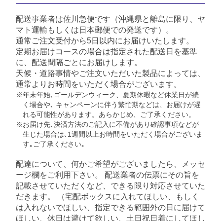
配送事業者は佐川急便です（沖縄県と離島に限り、ヤ
マト運輸もしくは日本郵便での発送です）。
通常ご注文受付から5日以内にお届けいたします。
定期お届けコースの場合は指定された配送日を基準
に、配送間隔ごとにお届けします。
天候・道路事情やご注文いただいた製品によっては、
通常よりお時間をいただく場合がございます。
※年末年始､ゴールデンウィーク、夏期休暇など休業日が続
く場合や､ キャンペーンに伴う繁忙期などは、お届けが遅
れる可能性があります。あらかじめ、ご了承ください。
※お届け先､決済方法のご記入に不備があり確認事項などが
生じた場合は､1週間以上お時間をいただく場合がございま
す｡ご了承ください｡
配達について、何かご希望がございましたら、メッセ
ージ欄をご利用下さい。 配送業者の伝票にその旨を
記載させていただくなど、できる限り対応させていた
だきます。 （宅配ボックスに入れてほしい、もしく
は入れないでほしい、指定できる範囲外の日に届けて
ほしい、休日は避けて欲しい、土日祝日着にしてほし