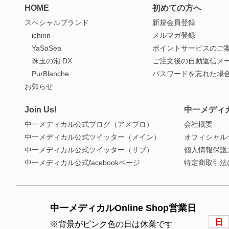
HOME
初めての方へ
スペシャルブランド
新規会員登録
ichirin
メルマガ登録
YaSaSea
ポイントサービスのご
珠玉の泡 DX
ご注文後の自動返信メ
PurBlanche
パスワードを忘れた場
お知らせ
Join Us!
中一メディ
中一メディカル公式ブログ（アメブロ）
会社概要
中一メディカル公式ツイッター（メイン）
オフィシャル
中一メディカル公式ツイッター（サブ）
個人情報保護
中一メディカル公式facebookページ
特定商取引法
中一メディカルOnline Shop営業日
日
※背景がピンク色の日は休業です