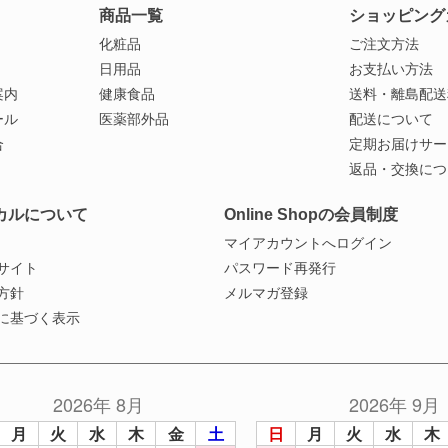
商品一覧
ショッピング
化粧品
ご注文方法
日用品
お支払い方法
案内
健康食品
送料・離島配送
ール
医薬部外品
配送について
合
定期お届けサー
返品・交換につ
カルについて
Online Shopの会員制度
マイアカウントへログイン
サイト
パスワード再発行
方針
メルマガ登録
に基づく表示
2026年 8月
2026年 9月
月
火
水
木
金
土
日
月
火
水
木