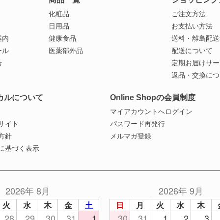
化粧品
ご注文方法
日用品
お支払い方法
案内
健康食品
送料・離島配送
ール
医薬部外品
配送について
合
定期お届けサー
返品・交換につ
カルについて
Online Shopの会員制度
マイアカウントへログイン
サイト
パスワード再発行
方針
メルマガ登録
に基づく表示
2026年 8月
2026年 9月
火
水
木
金
土
日
月
火
水
木
28
29
30
31
1
30
31
1
2
3